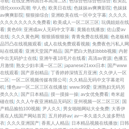
导航
|
在线亚洲韩国日本高清二区
|
色综合色综合色综合
|
欧美乱
强伦xxxxx高潮
|
华人色
|
欧美日在线
|
色妺妺av爽爽影院
|
色妺妺
av爽爽影院
|
狠狠操综合
|
亚洲欧美在线一区中文字幕
|
久久久久
久久久久久久久久免费看
|
欧美成人一区二区三区
|
玩偶姐姐在线
看
|
黄色69
|
亚洲成av人无码中文字幕
|
黄频在线播放
|
佐山爱av
在线
|
久久久黄色网
|
狠狠插狠狠操
|
青青免费在线视频
|
色老板精
品凹凸在线视频观看
|
成人在线免费观看视频
|
免费夜色污私人网
站在线观看
|
亚洲天堂国产精品
|
国产肥白大熟妇bbbb视频
|
内射
中出无码护士在线
|
亚洲午夜18毛片在线看
|
高清av资源
|
色播五
月激情
|
熟女少妇丰满一区二区
|
japanese21ⅹxx日本
|
国产www
在线观看
|
国产原创精品
|
丁香婷婷深情五月亚洲
|
久久伊人一区
二区
|
一区二区视频传媒有限公司
|
久久精品无码中文字幕老司
机
|
懂色av一区二区三区在线播放
|
www.99爱
|
亚洲熟妇无码另
类久久久
|
国产日本精品
|
摸一摸操一操
|
av女优免费看
|
奇米超
碰在线
|
久久人午夜亚洲精品无码区
|
亚州视频一区二区三区
|
国
产精品揄拍100视频
|
尹人久久
|
男女啪啪网站大全免费
|
大香伊
蕉在人线国产网站首页
|
五月婷婷av
|
av一本久道久久波多野结
衣
|
久久久亚洲国产
|
香蕉人人精品
|
日本精品视频在线播放
|
日韩