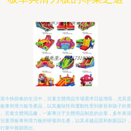
在當今快節奏的生活中，兒童文體用品市場需求日益增長，尤其
滑板車和滑力板等產品，以其趣味性和運動性受到家長和孩子的
睞。宏泰文體用品廠，一家專注于文體用品制造的企業，多年來
耕兒童滑板車和滑力板的研發與生產，以其卓越品質和創新設計
在行業中脫穎而出。