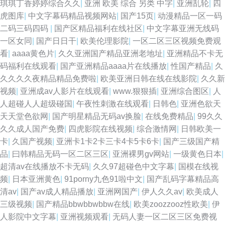
琪琪丁香婷婷综合久久
|
亚洲 欧美 综合 另类 中字
|
亚洲乱轮
|
四
虎图库
|
中文字幕码精品视频网站
|
国产15页
|
动漫精品一区一码
二码三码四码
|
国产区精品福利在线社区
|
中文字幕亚洲无线码
一区女同
|
国产日日干
|
欧美伦理影院
|
一区二区三区视频免费观
看
|
aaaa黄色片
|
久久亚洲国产精品亚洲老地址
|
亚洲精品不卡无
码福利在线观看
|
国产亚洲精品aaaa片在线播放
|
性国产精品
|
久
久久久久夜精品精品免费啦
|
欧美亚洲日韩在线在线影院
|
久久新
视频
|
亚洲成av人影片在线观看
|
www.狠狠插
|
亚洲综合图区
|
人
人超碰人人超级碰国
|
午夜性刺激在线观看
|
日韩色
|
亚洲色欲天
天天堂色欲网
|
国产明星精品无码av换脸
|
在线免费精品
|
99久久
久久成人国产免费
|
四虎影院在线视频
|
综合激情网
|
日韩欧美一
卡
|
久国产视频
|
亚洲卡1卡2卡三卡4卡5卡6卡
|
国产三级国产精
品
|
曰韩精品无码一区二区三区
|
亚洲裸男gv网站
|
一级黄色日本
|
超清av在线播放不卡无码
|
久久97超碰色中文字幕
|
国模在线视
频
|
日本亚洲黄色
|
91porny九色91啦中文
|
国产乱码字幕精品高
清av
|
国产av成人精品播放
|
亚洲网国产
|
伊人久久av
|
欧美成人
三级视频
|
国产精品bbwbbwbbw在线
|
欧美zoozzooz性欧美
|
伊
人影院中文字幕
|
亚洲视频观看
|
无码人妻一区二区三区免费视