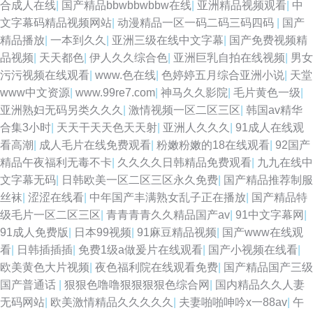
合成人在线
|
国产精品bbwbbwbbw在线
|
亚洲精品视频观看
|
中
文字幕码精品视频网站
|
动漫精品一区一码二码三码四码
|
国产
精品播放
|
一本到久久
|
亚洲三级在线中文字幕
|
国产免费视频精
品视频
|
天天都色
|
伊人久久综合色
|
亚洲巨乳自拍在线视频
|
男女
污污视频在线观看
|
www.色在线
|
色婷婷五月综合亚洲小说
|
天堂
www中文资源
|
www.99re7.com
|
神马久久影院
|
毛片黄色一级
|
亚洲熟妇无码另类久久久
|
激情视频一区二区三区
|
韩国av精华
合集3小时
|
天天干天天色天天射
|
亚洲人久久久
|
91成人在线观
看高潮
|
成人毛片在线免费观看
|
粉嫩粉嫩的18在线观看
|
92国产
精品午夜福利无毒不卡
|
久久久久日韩精品免费观看
|
九九在线中
文字幕无码
|
日韩欧美一区二区三区永久免费
|
国产精品推荐制服
丝袜
|
涩涩在线看
|
中年国产丰满熟女乱子正在播放
|
国产精品特
级毛片一区二区三区
|
青青青青久久精品国产av
|
91中文字幕网
|
91成人免费版
|
日本99视频
|
91麻豆精品视频
|
国产www在线观
看
|
日韩插插插
|
免费1级a做爰片在线观看
|
国产小视频在线看
|
欧美黄色大片视频
|
夜色福利院在线观看免费
|
国产精品国产三级
国产普通话
|
狠狠色噜噜狠狠狠狠色综合网
|
国内精品久久人妻
无码网站
|
欧美激情精品久久久久久
|
夫妻啪啪呻吟x一88av
|
午