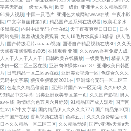
字幕无码ts
|
一级女人毛片
|
欧美一级做
|
亚洲伊人久久精品影院
|
91操人视频
|
中国一及毛片
|
亚洲色大成网站www在线
|
午夜小影
院
|
中文字幕丝袜第1页
|
精品国产迷系列在线观看
|
欧美毛多水
多黑寡妇
|
内射中出无码护士在线
|
天干夜夜爽爽日日日日
|
日本
网站免费
|
羞羞动漫免费观看
|
女人18毛片水真多18精品
|
伊人毛
片
|
国产特级毛片aaaaaa视频
|
国语自产精品视频在线30
|
久久天
天躁夜夜躁狠狠ds005
|
在线观看 亚洲
|
久久www香蕉免费人成
|
人人干人人干人人干
|
日韩欧美在线播放
|
一级黄毛片
|
精品人妻
少妇一区二区三区在线
|
亚洲肉体裸体xxxx137
|
亚洲欧美日韩图
片
|
日韩精品一区二区av在线
|
亚洲美女视频一区
|
色综合久久久
无码中文字幕
|
狠痕鲁狠狠爱2021在
|
亚洲综合无码一区二区三
区
|
色老久久精品偷偷鲁
|
亚洲a片国产av一区无码
|
久久99久久
99精品中文字幕
|
另类亚洲欧美专区第一页
|
久久国产影视
|
男人
av在线
|
激情综合色五月六月婷婷
|
91精品国产成人观看
|
国产网
红av
|
97中文字幕
|
国内精品伊人久久久久777
|
国产精品第10页
|
天堂国产在线
|
香蕉视频在线看
|
色婷五月
|
久久久免费精品re6
|
日本久久精品一区二区三区
|
久久精品动漫
|
国产v亚洲v天堂a无