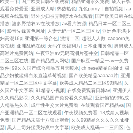
欧美一卡
|
国产欧美日韩在线观看
|
精品亚洲永久免费
|
成人在线
观看免费爱爱
|
亚洲成人精
|
热热热色
|
九色porny丨自拍视频
|
aa
视频在线观看
|
野外少妇被弄到喷水在线观看
|
国产欧美日韩在线
播放
|
波多野结衣av在线播放
|
av看片资源
|
精品日本一区二区三
区
|
影音先锋黄色网址
|
人妻无码一区二区三区 tv
|
亚洲色丰满少
妇高潮18p
|
亚洲第一综合色
|
激情二区
|
超碰人人做
|
caoporn免
费在线
|
亚洲乱码在线
|
无码午夜福利片
|
日本亚洲黄色
|
男男成人
高潮片免费网站
|
午夜亚洲aⅴ无码高潮片苍井空
|
日韩精品一区
二区三区在线
|
国产精品成人网站
|
国产麻豆一精品一av一免费
软件
|
99久久国产综合精品五月天喷水
|
chinese精品自拍hd
|
极
品少妇被猛得白浆直流草莓视频
|
国产欧美精品aaaaaa片
|
亚洲
精品一区二区三区中文字幕
|
欧美成人精品二区三区99精品
|
久
久国产中文字幕
|
91精品小视频
|
在线免费观看日韩av
|
亚洲伊人
久久精品影院
|
久久精品国产免费看久久精品
|
亚洲愉拍99热成
人精品热久久
|
成年性生交大片免费看
|
在线观看国产精品va
|
国
产亚洲精品一区二区在线观看
|
午夜视频免费看
|
18成禁人视频
免费
|
国产精品未满十八禁止观看
|
久久99精品久久久久久hb亚
瑟
|
黑人上司好猛我好爽中文字幕
|
欧美成人乱码一二三四区
|
色