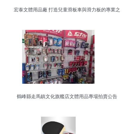
宏泰文體用品廠 打造兒童滑板車與滑力板的專業之
選
鶴峰縣走馬鎮文化旗艦店文體用品專場拍賣公告