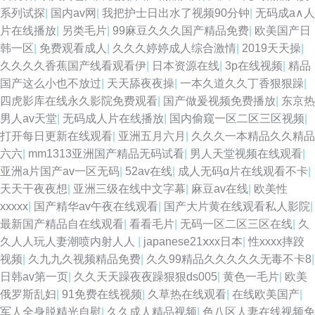
系列试探
|
国内av网
|
我把护士日出水了视频90分钟
|
无码成a∧人
片在线播放
|
另类毛片
|
99麻豆久久久国产精品免费
|
欧美国产日
韩一区
|
免费观看成人
|
久久久婷婷成人综合激情
|
2019天天操
|
久久久久香蕉国产线看观看伊
|
日本资源在线
|
3p在线视频
|
精品
国产这么小也不放过
|
天天舔夜夜操
|
一本久道久久丁香狠狠躁
|
四虎影库在线永久影院免费观看
|
国产做爰视频免费播放
|
东京热
男人av天堂
|
无码成人片在线播放
|
国内偷窥一区二区三区视频
|
打开每日更新在线观看
|
亚洲五月六月
|
久久久一本精品久久精品
六六
|
mm1313亚洲国产精品无码试看
|
男人天堂视频在线观看
|
亚洲a片国产av一区无码
|
52av在线
|
成人无码α片在线观看不卡
|
天天干夜夜想
|
亚洲三级在线中文字幕
|
麻豆av在线
|
欧美性
xxxxx
|
国产精华av午夜在线观看
|
国产大片黄在线观看私人影院
|
最新国产精品自在线观看
|
看看毛片
|
无码一区二区三区在线
|
久
久人人玩人妻潮喷内射人人
|
japanese21ⅹxx日本
|
性xxxx摔跤
视频
|
久九九久视频精品免费
|
久久99精品久久久久久无毒不卡8
|
日韩av第一页
|
久久天天躁夜夜躁狠狠ds005
|
黄色一毛片
|
欧美
俄罗斯乱妇
|
91免费在线视频
|
久草热在线观看
|
在线欧美国产
|
军人全身脱精光自慰
|
久久成人精品视频
|
色八区人妻在线视频免