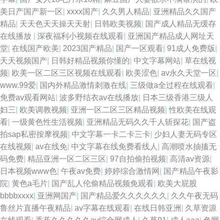
美日产国产新一区
|
xxxx国产
|
久久男人精品
|
亚洲精品久久国产
精品
|
天天色天天操天天射
|
日韩欧美视频
|
国产成人精品无缓存
在线播放
|
深夜福利小视频在线观看
|
亚洲国产精品成人网址天
堂
|
在线国产欧美
|
2023国产精品
|
国产一区观看
|
91成人免费版
|
天天视频国产
|
日韩好精品视频你懂的
|
中文字幕网站
|
草在线视
频
|
欧美一区二区三区视频在线观看
|
欧美涩色
|
av永久天堂一区
|
www.99爱
|
国内外精品激情刺激在线
|
三级做a全过程在线观看
|
免费av观看网站
|
波多野结衣av在线播放
|
日本三级香港三级人
妇三
|
欧美调教视频
|
亚洲一区二区三区精品视频
|
性欧美在线观
看
|
一级黄色性生活视频
|
亚洲精品无码久久千人斩探花
|
国产盗
拍sap私密按摩视频
|
中文字幕一卡二卡三卡
|
少妇人妻无码专区
在线视频
|
av在线免
|
中文字幕在线免费看线人
|
高潮喷水抽搐无
码免费
|
精品亚洲一区二区三区
|
97自拍偷拍视频
|
高清av资源
|
日本视频www色
|
午夜av免费
|
婷婷综合激情网
|
国产精品午夜影
院
|
黄色a毛片
|
国产乱人伦偷精品视频免观看
|
欧美大屁股
bbbbxxxx
|
亚洲网国产
|
国产精品爱久久久久久久
|
久久午夜无码
鲁丝片直播午夜精品
|
av字幕在线观看
|
在线日韩亚洲
|
久草资源