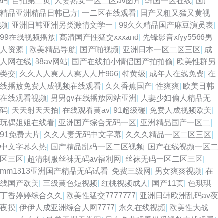
码
|
自拍第二页
|
人妻熟女一区二区aⅴ图片
|
韩国一区在线
|
国产
精品亚洲精品日韩已方
|
一二区在线观看
|
国产又粗又猛又黄视
频
|
亚洲日韩亚洲另类激情文学一
|
99久久精品国产麻豆演员表
|
99在线视频播放
|
髙清国产性猛交xxxand
|
先锋影音xfyy5566男
人资源
|
欧美精品导航
|
国产啪视频
|
亚洲日本一区二区三区
|
成
人网在线
|
88av网站
|
国产在线拍小情侣国产拍拍偷
|
欧美性群另
类交
|
久久人人爽人人爽人人片966
|
特黄级
|
成年人在线免费
|
在
线播放免费人成视频在线观看
|
久久香蕉国产
|
性爽爽
|
欧美日韩
在线观看视频
|
男男gv在线播放网站亚洲
|
人妻少妇偷人精品无
码
|
天天射天天拍
|
在线观看黄av
|
91超级碰
|
免费人成视频欧美
|
玩偶姐姐在线看
|
亚洲国产综合无码一区
|
亚洲精品国产一区二
|
91免费大片
|
久久人妻无码中文字幕
|
久久久精品一区二区三区
|
中文字幕久热
|
国产精品乱码一区二区视频
|
国产在线视频一区二
区三区
|
超清制服丝袜无码av福利网
|
丝袜无码一区二区三区
|
mm1313亚洲国产精品无码试看
|
免费三级网
|
男女爽爽视频
|
在
线国产欧美
|
三级黄色短视频
|
红桃视频成人
|
国产11页
|
色琪琪
丁香婷婷综合久久
|
欧美性猛交7777777
|
亚洲日韩欧洲乱码av夜
夜摸
|
伊伊人成亚洲综合人网7777
|
永久在线视频
|
欧美性大战