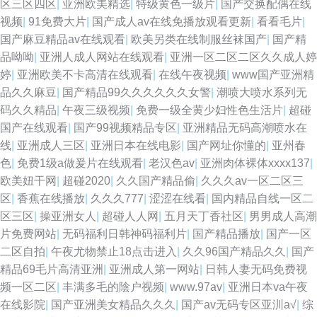
区三区四区
|
亚洲欧美精选
|
特级黄色一级片
|
国产交换配偶在线
视频
|
91免费大片
|
国产成人av在线免播放观看更新
|
看看毛片
|
国产麻豆精品av在线观看
|
欧美另类在线制服丝袜国产
|
国产精
品呦呦
|
亚洲人成人网站在线观看
|
亚洲一区二区二区久久成人婷
婷
|
亚洲欧美不卡高清在线观看
|
在线午夜视频
|
www国产亚洲精
品久久麻豆
|
国产精品99久久久久久久女警
|
潮喷大喷水系列无
码久久精品
|
午夜三级视频
|
免费一级全黄少妇性色生活片
|
超碰
国产在线观看
|
国产99视频精品专区
|
亚洲精品无码高潮喷水在
线
|
亚洲成人三区
|
亚洲日本在线电影
|
国产网址你懂的
|
亚州春
色
|
免费1级a做爰片在线观看
|
老汉色av
|
亚洲肉体裸体xxxx137
|
欧美妞干网
|
超碰2020
|
久久国产精品偷
|
久久久av一区二区三
区
|
香蕉在线播放
|
久久久777
|
涩涩在线看
|
国内精品自线一区二
区三区
|
操亚洲女人
|
超碰人人网
|
五月天丁香社区
|
男男成人高潮
片免费网站
|
无码福利日韩神码福利片
|
国产精品播放
|
国产一区
二区自拍
|
午夜尤物禁止18点击进入
|
久久96国产精品久久
|
国产
精品69毛片高清亚洲
|
亚洲成人第一网站
|
日韩人妻无码免费视
频一区二区
|
丰满多毛的陰户视频
|
www.97av
|
亚洲日本va午夜
在线影院
|
国产亚洲美女精品久久久
|
国产av无码专区亚汌a√
|
综