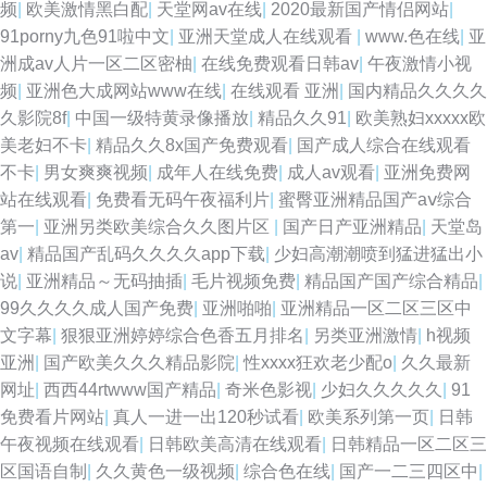
频
|
欧美激情黑白配
|
天堂网av在线
|
2020最新国产情侣网站
|
91porny九色91啦中文
|
亚洲天堂成人在线观看
|
www.色在线
|
亚
洲成av人片一区二区密柚
|
在线免费观看日韩av
|
午夜激情小视
频
|
亚洲色大成网站www在线
|
在线观看 亚洲
|
国内精品久久久久
久影院8f
|
中国一级特黄录像播放
|
精品久久91
|
欧美熟妇xxxxx欧
美老妇不卡
|
精品久久8x国产免费观看
|
国产成人综合在线观看
不卡
|
男女爽爽视频
|
成年人在线免费
|
成人av观看
|
亚洲免费网
站在线观看
|
免费看无码午夜福利片
|
蜜臀亚洲精品国产aⅴ综合
第一
|
亚洲另类欧美综合久久图片区
|
国产日产亚洲精品
|
天堂岛
av
|
精品国产乱码久久久久app下载
|
少妇高潮潮喷到猛进猛出小
说
|
亚洲精品～无码抽插
|
毛片视频免费
|
精品国产国产综合精品
|
99久久久久成人国产免费
|
亚洲啪啪
|
亚洲精品一区二区三区中
文字幕
|
狠狠亚洲婷婷综合色香五月排名
|
另类亚洲激情
|
h视频
亚洲
|
国产欧美久久久精品影院
|
性xxxx狂欢老少配o
|
久久最新
网址
|
西西44rtwww国产精品
|
奇米色影视
|
少妇久久久久久
|
91
免费看片网站
|
真人一进一出120秒试看
|
欧美系列第一页
|
日韩
午夜视频在线观看
|
日韩欧美高清在线观看
|
日韩精品一区二区三
区国语自制
|
久久黄色一级视频
|
综合色在线
|
国产一二三四区中
|