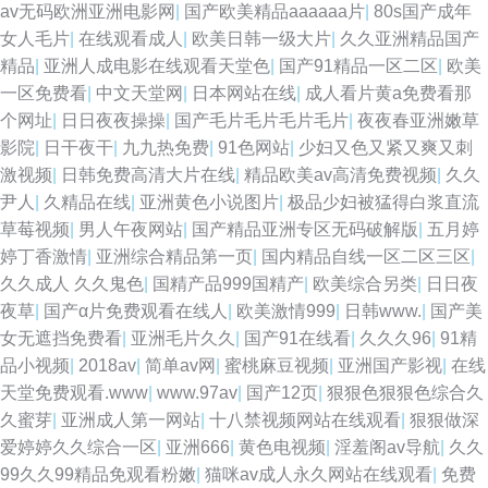
av无码欧洲亚洲电影网
|
国产欧美精品aaaaaa片
|
80s国产成年
女人毛片
|
在线观看成人
|
欧美日韩一级大片
|
久久亚洲精品国产
精品
|
亚洲人成电影在线观看天堂色
|
国产91精品一区二区
|
欧美
一区免费看
|
中文天堂网
|
日本网站在线
|
成人看片黄a免费看那
个网址
|
日日夜夜操操
|
国产毛片毛片毛片毛片
|
夜夜春亚洲嫩草
影院
|
日干夜干
|
九九热免费
|
91色网站
|
少妇又色又紧又爽又刺
激视频
|
日韩免费高清大片在线
|
精品欧美аv高清免费视频
|
久久
尹人
|
久精品在线
|
亚洲黄色小说图片
|
极品少妇被猛得白浆直流
草莓视频
|
男人午夜网站
|
国产精品亚洲专区无码破解版
|
五月婷
婷丁香激情
|
亚洲综合精品第一页
|
国内精品自线一区二区三区
|
久久成人 久久鬼色
|
国精产品999国精产
|
欧美综合另类
|
日日夜
夜草
|
国产α片免费观看在线人
|
欧美激情999
|
日韩www.
|
国产美
女无遮挡免费看
|
亚洲毛片久久
|
国产91在线看
|
久久久96
|
91精
品小视频
|
2018av
|
简单av网
|
蜜桃麻豆视频
|
亚洲国产影视
|
在线
天堂免费观看.www
|
www.97av
|
国产12页
|
狠狠色狠狠色综合久
久蜜芽
|
亚洲成人第一网站
|
十八禁视频网站在线观看
|
狠狠做深
爱婷婷久久综合一区
|
亚洲666
|
黄色电视频
|
淫羞阁av导航
|
久久
99久久99精品免观看粉嫩
|
猫咪av成人永久网站在线观看
|
免费