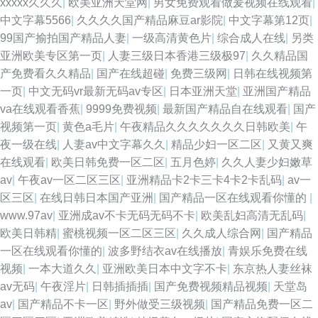
xxxxx久久久
|
欧美亚洲天堂网
|
男女免费观看做爰视频在线观看
|
中文字幕5566
|
久久久久国产精品麻豆ar影院
|
中文字幕第12页
|
99国产揄拍国产精品人妻
|
一级高清黄色片
|
综合成人在线
|
另类
亚洲欧美专区第一页
|
人妻三级日本香港三级极97
|
久久精品国
产免费看久久精品
|
国产在线超碰
|
免费三级网
|
日韩在线视频第
一页
|
中文无码vr最新无码av专区
|
日本亚洲天堂
|
亚洲国产精品
va在线观看香蕉
|
9999免费视频
|
最新国产精品自在线观看
|
国产
视频第一页
|
黄色a毛片
|
午夜精品久久久久久久久日韩欧美
|
午
夜一级在线
|
人妻av中文字幕久久
|
精品少妇一区二区
|
又黄又爽
在线观看
|
欧美日韩免费一区二区
|
五月色婷
|
久久人妻少妇嫩草
av
|
午夜av一区二区三区
|
亚洲精品卡2卡三卡4卡2卡乱码
|
av一
区三区
|
在线日韩日本国产亚洲
|
国产精品一区在线观看你懂的
|
www.97av
|
亚洲成av不卡无码无码不卡
|
欧美乱妇高清无乱码
|
欧美日韩精
|
蜜桃视频一区二区三区
|
久久成人综合网
|
国产精品
一区在线观看你懂的
|
波多野结衣av在线播放
|
青娱乐免费在线
视频
|
一本大道久久
|
亚洲欧美日本中文字不卡
|
东京热人妻丝袜
av无码
|
午夜淫片
|
日韩插插插
|
国产免费视频精品视频
|
天堂岛
av
|
国产精品不卡一区
|
野外做受三级视频
|
国产精品免费一区二