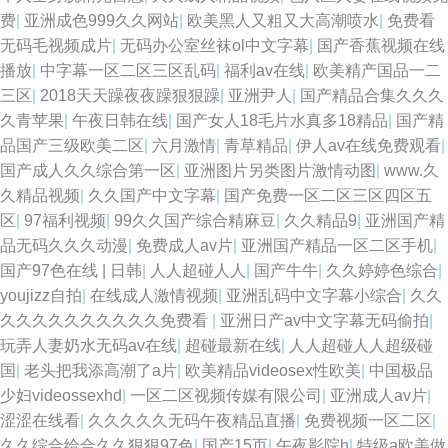
费
|
亚洲成色999久久网站
|
欧美黑人又粗又大高潮喷水
|
免费看
无码毛视频成片
|
无码办公室丝袜ol中文字幕
|
国产香蕉视频在线
播放
|
中字幕一区二区三区乱码
|
福利av在线
|
欧美精产国品一二
三区
|
2018天天躁夜夜躁狠狠躁
|
亚洲尹人
|
国产精品合集久久久
久青苹果
|
午夜日韩在线
|
国产女人18毛片水真多18精品
|
国产精
品国产三级欧美二区
|
六月激情
|
青草精品
|
伊人av在线免费观看
|
国产成人久久综合第一区
|
亚洲图片另类图片激情动图
|
www.久
久精品视频
|
久久国产中文字幕
|
国产免费一区二区三区四区五
区
|
97福利视频
|
99久久国产综合精麻豆
|
久久精品9
|
亚洲国产精
品无码久久久动漫
|
免费成人av片
|
亚洲国产精品一区二区手机
|
国产97色在线 | 日韩
|
人人超碰人人
|
国产牛牛
|
久久婷婷色综合
|
youjizz自拍
|
在线成人激情视频
|
亚洲乱码中文字幕小综合
|
久久
久久久久久久久久久久免费看
|
亚洲日产av中文字幕无码偷拍
|
玩弄人妻奶水无码av在线
|
超碰最新在线
|
人人超碰人人超级碰
国
|
老头把我添高潮了a片
|
欧美精品videosex性欧美
|
中国极品
少妇videossexhd
|
一区二区视频传媒有限公司
|
亚洲成人av片
|
涩涩在线看
|
久久久久久无码午夜精品直播
|
免费视频一区二区
|
久久综合给合久久狠狠97色
|
国产15页
|
午夜影院h
|
特级a欧美做