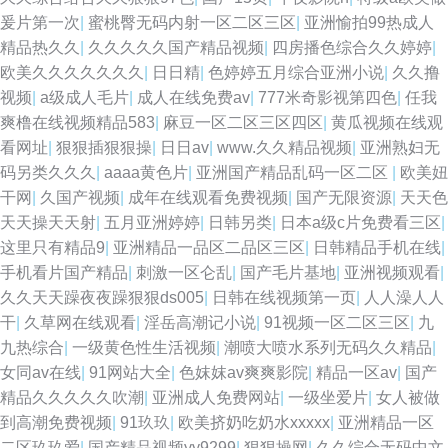
爰片第一次
|
蜜桃臀无码内射一区二区三区
|
亚洲愉拍99热成人
精品热久久
|
久久久久久国产精品视频
|
四房播色综合久久婷婷
|
欧美久久久久久久久
|
日日精
|
色婷婷五月综合亚洲小说
|
久久撸
视频
|
a级成人毛片
|
成人在线免费av
|
777米奇影视第四色
|
任我
爽橹在线视频精品583
|
麻豆一区二区三区四区
|
黄瓜视频在线观
看网址
|
狠狠插狠狠操
|
日日av
|
www.久久精品视频
|
亚洲熟妇无
码另类久久久
|
aaaa黄色片
|
亚洲国产精品乱码一区二区
|
欧美妞
干网
|
久国产视频
|
成年在线观看免费视频
|
国产无限资源
|
天天色
天天操天天射
|
五月亚洲婷婷
|
日韩另类
|
日本a级c片免费看三区
|
这里只有精品9
|
亚洲精品一品区二品区三区
|
日韩精品手机在线
|
手机看片国产精品
|
刺激一区仑乱
|
国产毛片基地
|
亚洲视频观看
|
久久天天躁夜夜躁狠狠ds005
|
日韩在线视频第一页
|
人人澡人人
干
|
久草网在线观看
|
淫岳高潮记小说
|
91视频一区二区三区
|
九
九热综合
|
一级黄色性生活视频
|
潮喷大喷水系列无码久久精品
|
女同av在线
|
91网站大全
|
色妺妺av爽爽影院
|
精品一区av
|
国产
精品久久久久久吹潮
|
亚洲成人免费网站
|
一级坐爱片
|
女人被做
到高潮免费视频
|
91玖玖
|
欧美挤奶吃奶水xxxxx
|
亚洲精品一区
二区玖玖爱
|
国产精品视频yy9299
|
狠狠操网
|
久久综合无码中文