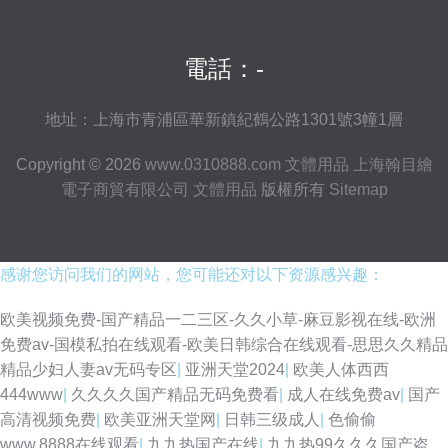
電話：-
地址：上海市青浦區華新鎮紀鶴公路1301號3幢1層
Copyright © 2026
www.0310888.com
文體用品
上海翰目繪
電子商貿有限公司
文體用品
版權所有
Sitemap
感谢您访问我们的网站，您可能还对以下资源感兴趣：
欧美视频免费-国产精品一二三区-久久小草-麻豆影视在线-欧洲
免费av-国模私拍在线观看-欧美日韩综合在线观看-思思久久精品
精品少妇人妻av无码专区
|
亚洲天堂2024
|
欧美人体西西
444www
|
久久久久国产精品无码免费看
|
成人在线免费av
|
国产
高清视频免费
|
欧美亚洲天堂网
|
日韩三级成人
|
色偷偷
www.8888在线观看
|
九九热国产在线
|
九九热99久久久国产盗