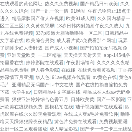
在线观看的黄色网址
|
热久久免费视频
|
国产精品日韩欧美
|
久久
久久久久综合
|
国产一乱一伦一情
|
91呦呦
|
午夜尤物禁止18点击
进入
|
精品露脸国产偷人在视频
|
欧美91成人网
|
久久国内精品一
区二区三区
|
久久黄色视屏
|
18岁日韩内射颜射午夜久久成人
|
九
九在线免费视频
|
337p粉嫩大胆噜噜噜噜一区二区
|
日韩精品中
文字幕在线
|
欧美综合另类
|
成人看片黄a免费看那个网址
|
玩弄
了裸睡少妇人妻野战
|
国产成人小视频
|
国产拍拍拍无码视频免
费
|
亚洲天堂欧美
|
一二区精品
|
天天操天天射天天
|
abp-145桃谷
绘里香在线
|
婷婷影院在线观看
|
午夜剧场福利
|
久久久久久夜精
品精品免费啦
|
伊人春色影院
|
在线碰
|
在线免费看黄视频
|
丁香婷
婷深情五月亚洲
|
华人色
|
91av视频在线观看
|
av黄色在线
|
黄色a
毛片
|
亚洲精品无码国产
|
a中文在线
|
国产在线拍揄自揄拍免费
下载
|
大学生av
|
日韩精品中文字幕在线
|
精品成在人线av无码免
费看
|
狠狠亚洲婷婷综合色香五月
|
日韩欧美黄
|
国产一区影院
|
亚
洲欧美在线视频免费
|
国模私拍在线
|
茄子视频国产在线观看
|
四
虎影库在线永久影院免费观看
|
在线成人爽a毛片免费软件
|
噜噜
噜天天躁狠狠躁夜夜精品
|
黄色片免费在线观看
|
免费视频亚洲
|
亚洲一区二区观看播放
|
成人精品影视
|
国产卡一卡二卡三无线乱