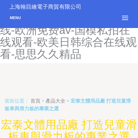
欧美视频免费-国产精品一二
上海翰目繪電子商貿有限公司
三区-久久小草-麻豆影视在
MENU
线-欧洲免费av-国模私拍在
线观看-欧美日韩综合在线观
看-思思久久精品
當前位置：
首頁
>
產品大全
>
宏泰文體用品廠 打造兒童滑
板車與滑力板的專業之選
宏泰文體用品廠 打造兒童滑
板車與滑力板的專業之選