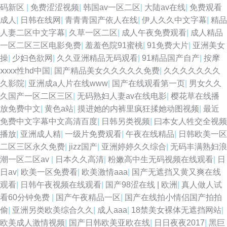
码新区
|
免费涩涩视频
|
韩国av一区二区
|
大陆av在线
|
免费观看
成人
|
日韩在线网
|
青青青国产依人在线
|
伊人久久中文字幕
|
精品
人妻二区中文字幕
|
久草一区二区
|
成人午夜免费观看
|
成人精品
一区二区三区电影免费
|
羞羞色院91蜜桃
|
91免费大片
|
亚洲美女
操
|
少妇色欲网
|
久久亚洲精品无码观看
|
91精品国产自产
|
按摩
ⅹxxx性hd中国
|
国产精品美女久久久久久免费
|
久久久久久久久
久影院
|
亚洲成a人片在线www
|
国产在线观看第一页
|
男女久久
久国产一区二区三区
|
无码熟妇人妻av在线电影
|
樱花草在线播
放免费中文
|
黄色a站
|
摸进她的内裤里疯狂揉她动图视频
|
最近
免费中文字幕中文高清百度
|
日韩另类视频
|
曰本女人牲交全视频
播放
|
亚洲成人精
|
一级片免费观看
|
午夜在线精品
|
日韩欧美一区
二区三区永久免费
|
jizz国产
|
亚洲婷婷久久综合
|
无码丰满熟妇浪
潮一区二区av
|
日本久久高清
|
粉嫩高中生无码视频在线观看
|
日
日av
|
欧美一区免费看
|
欧美激情aaa
|
国产无遮挡又黄又爽在线
观看
|
日韩午夜视频在线观看
|
国产98涩在线 | 欧洲
|
真人做人试
看60分钟免费
|
国产午夜精品一区
|
国产在线拍小情侣国产拍拍
偷
|
亚洲另类欧美综合久久
|
成人aaa
|
18禁美女裸体无遮挡网站
|
欧美成人激情视频
|
国产日韩欧美亚欧在线
|
日日夜夜2017
|
黑巨