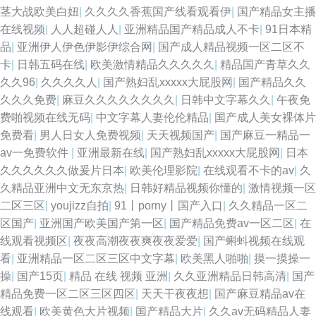
茎大战欧美白妞
|
久久久久香蕉国产线看观看伊
|
国产精品女主播
在线视频
|
人人超碰人人
|
亚洲精品国产精品成人不卡
|
91日本精
品
|
亚洲伊人伊色伊影伊综合网
|
国产成人精品视频一区二区不
卡
|
日韩五码在线
|
欧美激情精品久久久久久
|
精品国产青草久久
久久96
|
久久久久人
|
国产熟妇乱xxxxx大屁股网
|
国产精品久久
久久久免费
|
麻豆久久久久久久久久
|
日韩中文字幕久久
|
午夜免
费啪视频在线无码
|
中文字幕人妻伦伦精品
|
国产成人美女裸体片
免费看
|
男人日女人免费视频
|
天天视频国产
|
国产麻豆一精品一
av一免费软件
|
亚洲最新在线
|
国产熟妇乱xxxxx大屁股网
|
日本
久久久久久久做爰片日本
|
欧美伦理影院
|
在线观看不卡的av
|
久
久精品亚洲中文无东京热
|
日韩好精品视频你懂的
|
激情视频一区
二区三区
|
youjizz自拍
|
91丨porny丨国产入口
|
久久精品一区二
区国产
|
亚洲国产欧美国产第一区
|
国产精品免费av一区二区
|
在
线观看视频区
|
夜夜高潮夜夜爽夜夜爱爱
|
国产蝌蚪视频在线观
看
|
亚洲精品一区二区三区中文字幕
|
欧美黑人啪啪
|
摸一摸操一
操
|
国产15页
|
精品 在线 视频 亚洲
|
久久亚洲精品日韩高清
|
国产
精品免费一区二区三区四区
|
天天干夜夜想
|
国产麻豆精品av在
线观看
|
欧美黄色大片视频
|
国产精品大片
|
久久av无码精品人妻