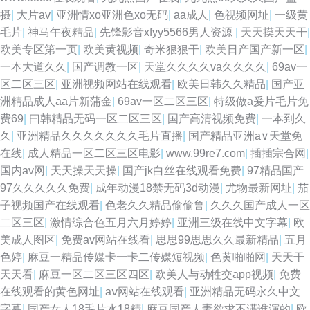
摄
|
大片av
|
亚洲情xo亚洲色xo无码
|
aa成人
|
色视频网址
|
一级黄
毛片
|
神马午夜精品
|
先锋影音xfyy5566男人资源
|
天天摸天天干
|
欧美专区第一页
|
欧美黄视频
|
奇米狠狠干
|
欧美日产国产新一区
|
一本大道久久
|
国产调教一区
|
天堂久久久久va久久久久
|
69av一
区二区三区
|
亚洲视频网站在线观看
|
欧美日韩久久精品
|
国产亚
洲精品成人aa片新蒲金
|
69av一区二区三区
|
特级做a爰片毛片免
费69
|
曰韩精品无码一区二区三区
|
国产高清视频免费
|
一本到久
久
|
亚洲精品久久久久久久久毛片直播
|
国产精品亚洲а∨天堂免
在线
|
成人精品一区二区三区电影
|
www.99re7.com
|
插插宗合网
|
国内av网
|
天天操天天操
|
国产jk白丝在线观看免费
|
97精品国产
97久久久久久免费
|
成年动漫18禁无码3d动漫
|
尤物最新网址
|
茄
子视频国产在线观看
|
色老久久精品偷偷鲁
|
久久久国产成人一区
二区三区
|
激情综合色五月六月婷婷
|
亚洲三级在线中文字幕
|
欧
美成人图区
|
免费av网站在线看
|
思思99思思久久最新精品
|
五月
色婷
|
麻豆一精品传媒卡一卡二传媒短视频
|
色黄啪啪网
|
天天干
天天看
|
麻豆一区二区三区四区
|
欧美人与动牲交app视频
|
免费
在线观看的黄色网址
|
aⅴ网站在线观看
|
亚洲精品无码永久中文
字幕
|
国产女人18毛片水18精
|
麻豆国产人妻欲求不满谁演的
|
欧