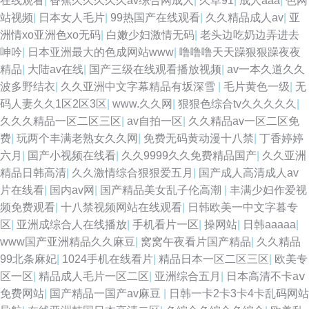
在线观看
|
香蕉久久久久久av综合网成人
|
久草91
|
成人aaa
|
色网
站视频
|
日本女人毛片
|
99热国产在线观看
|
久久精品成人av
|
亚
洲情xo亚洲色xo无码
|
白嫩少妇激情无码
|
老头边吃奶边弄进去
呻吟
|
日本亚洲最大的色成网站www
|
噜噜噜天天躁狠狠躁夜夜
精品
|
大陆av在线
|
国产三级在线观看播放视频
|
av一本久道久久
波多野结衣
|
久久亚洲中文字幕精品有坂深雪
|
毛片黄色一级
|
无
码人妻久久1区2区3区
|
www.久久网
|
狠狠色综合tv久久久久久
|
久久久精品一区二区三区
|
av自拍一区
|
久久精品av一区二区免
费
|
玩两个丰满老熟女久久网
|
免费无码黄动漫十八禁
|
丁香婷婷
六月
|
国产小视频在线看
|
久久9999久久免费精品国产
|
久久亚洲
精品日韩高清
|
久久激情综合狠狠爱五月
|
国产成人高清成人av
片在线看
|
国内av网
|
国产精品美女乱子伦高潮
|
丰满少妇作爱视
频免费观看
|
十八禁视频网站在线观看
|
日韩欧美一中文字暮专
区
|
亚洲成综合人在线播放
|
手机看片一区
|
操网站
|
日韩aaaaa
|
www国产亚洲精品久久麻豆
|
窝窝午夜看片国产精品
|
久久精品
99北条麻妃
|
1024手机在线看片
|
精品日本一区二区三区
|
欧美专
区一区
|
精品成人毛片一区二区
|
亚洲综合五月
|
日本高清不卡aⅴ
免费网站
|
国产精品一国产av麻豆
|
日韩一卡2卡3卡4卡乱码网站